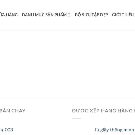
ỬA HÀNG
DANH MỤC SẢN PHẨM
BỘ SƯU TẬP ĐẸP
GIỚI THIỆU
BÁN CHẠY
ĐƯỢC XẾP HẠNG HÀNG
fa-003
tủ giầy thông minh