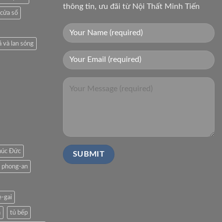
thông tin, ưu đãi từ Nội Thất Minh Tiến
 cửa sổ
á và lan sóng
húc Đức
phong-an
e-gai
n
tủ bếp