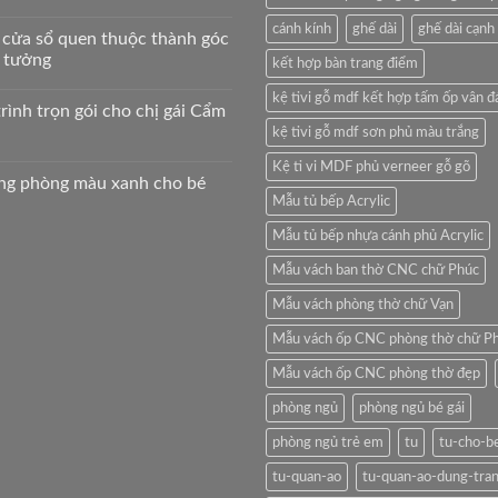
cánh kính
ghế dài
ghế dài cạnh
 cửa sổ quen thuộc thành góc
ý tưởng
kết hợp bàn trang điểm
kệ tivi gỗ mdf kết hợp tấm ốp vân đ
rình trọn gói cho chị gái Cẩm
kệ tivi gỗ mdf sơn phủ màu trắng
Kệ ti vi MDF phủ verneer gỗ gõ
ông phòng màu xanh cho bé
Mẫu tủ bếp Acrylic
Mẫu tủ bếp nhựa cánh phủ Acrylic
Mẫu vách ban thờ CNC chữ Phúc
Mẫu vách phòng thờ chữ Vạn
Mẫu vách ốp CNC phòng thờ chữ P
Mẫu vách ốp CNC phòng thờ đẹp
phòng ngủ
phòng ngủ bé gái
phòng ngủ trẻ em
tu
tu-cho-b
tu-quan-ao
tu-quan-ao-dung-tra