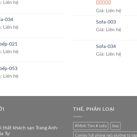
: Liên hệ
Rated
5.00
Giá: Liên hệ
out of 5
fa-034
Sofa-003
: Liên hệ
Giá: Liên hệ
 bếp-021
Sofa-034
: Liên hệ
Giá: Liên hệ
 bếp-053
: Liên hệ
ỚI
THẺ, PHÂN LOẠI
#Minh Tien # sofa
bep
ội thất khách sạn Trang Anh-
ia Tự
Combo full phòng ngủ giường tủ táp