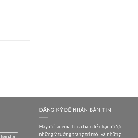
ĐĂNG KÝ ĐỂ NHẬN BẢN TIN
Hãy để lại email của bạn để nhận được
những ý tưởng trang trí mới và những
 bàn phấn