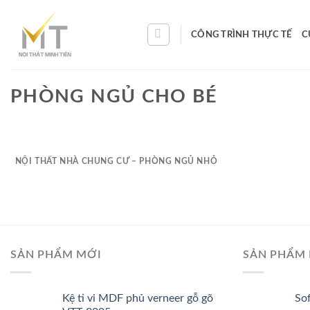
Skip
to
CÔNG TRÌNH THỰC TẾ
C
content
PHÒNG NGỦ CHO BÉ
NỘI THẤT NHÀ CHUNG CƯ – PHÒNG NGỦ NHỎ
SẢN PHẨM MỚI
SẢN PHẨM 
Kệ ti vi MDF phủ verneer gỗ gõ
So