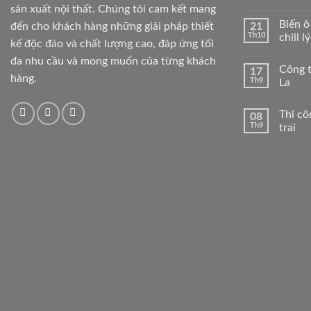
sản xuất nội thất. Chúng tôi cam kết mang
Biến ô
đến cho khách hàng những giải pháp thiết
21
Th10
chill l
kế độc đáo và chất lượng cao, đáp ứng tối
đa nhu cầu và mong muốn của từng khách
Công t
17
hàng.
Th9
La
Thi c
08
Th9
trai