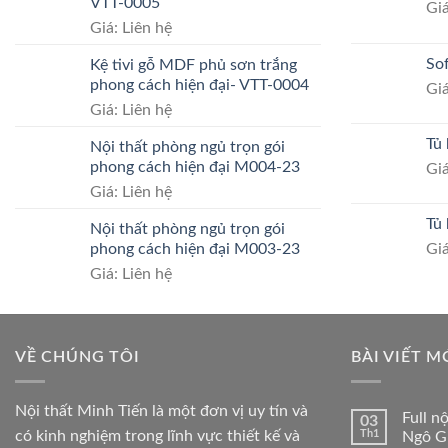
VTT-0005
Giá
Giá: Liên hệ
So
Kệ tivi gỗ MDF phủ sơn trắng
phong cách hiện đại- VTT-0004
Giá
Giá: Liên hệ
Tủ
Nội thất phòng ngủ trọn gói
phong cách hiện đại M004-23
Giá
Giá: Liên hệ
Tủ
Nội thất phòng ngủ trọn gói
phong cách hiện đại M003-23
Giá
Giá: Liên hệ
VỀ CHÚNG TÔI
BÀI VIẾT M
Nội thất Minh Tiến là một đơn vị uy tín và
Full n
03
có kinh nghiệm trong lĩnh vực thiết kế và
Th1
Ngô G