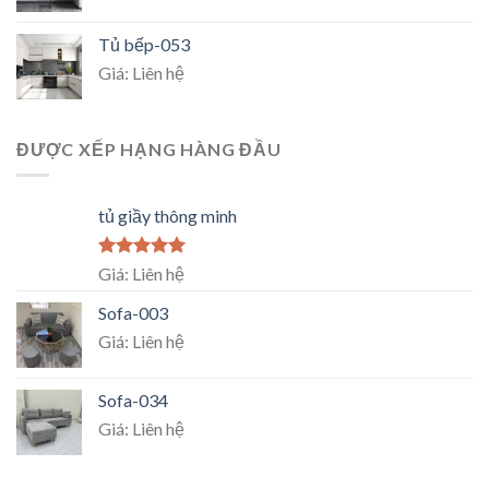
Tủ bếp-053
Giá: Liên hệ
ĐƯỢC XẾP HẠNG HÀNG ĐẦU
tủ giầy thông minh
Rated
5.00
Giá: Liên hệ
out of 5
Sofa-003
Giá: Liên hệ
Sofa-034
Giá: Liên hệ