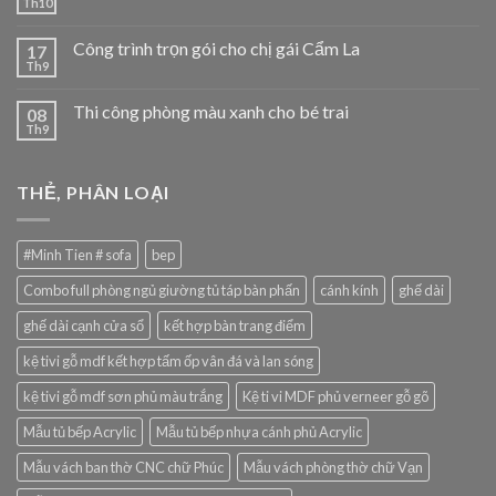
Th10
Công trình trọn gói cho chị gái Cẩm La
17
Th9
Thi công phòng màu xanh cho bé trai
08
Th9
THẺ, PHÂN LOẠI
#Minh Tien # sofa
bep
Combo full phòng ngủ giường tủ táp bàn phấn
cánh kính
ghế dài
ghế dài cạnh cửa sổ
kết hợp bàn trang điểm
kệ tivi gỗ mdf kết hợp tấm ốp vân đá và lan sóng
kệ tivi gỗ mdf sơn phủ màu trắng
Kệ ti vi MDF phủ verneer gỗ gõ
Mẫu tủ bếp Acrylic
Mẫu tủ bếp nhựa cánh phủ Acrylic
Mẫu vách ban thờ CNC chữ Phúc
Mẫu vách phòng thờ chữ Vạn