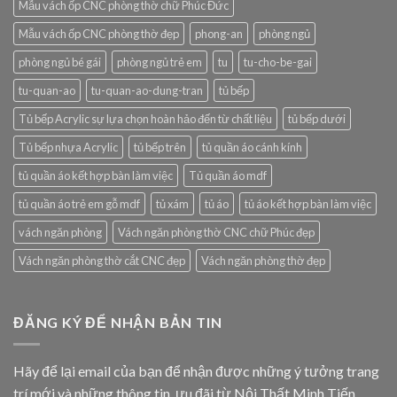
Mẫu vách ốp CNC phòng thờ chữ Phúc Đức
Mẫu vách ốp CNC phòng thờ đẹp
phong-an
phòng ngủ
phòng ngủ bé gái
phòng ngủ trẻ em
tu
tu-cho-be-gai
tu-quan-ao
tu-quan-ao-dung-tran
tủ bếp
Tủ bếp Acrylic sự lựa chọn hoàn hảo đến từ chất liệu
tủ bếp dưới
Tủ bếp nhựa Acrylic
tủ bếp trên
tủ quần áo cánh kính
tủ quần áo kết hợp bàn làm việc
Tủ quần áo mdf
tủ quần áo trẻ em gỗ mdf
tủ xám
tủ áo
tủ áo kết hợp bàn làm việc
vách ngăn phòng
Vách ngăn phòng thờ CNC chữ Phúc đẹp
Vách ngăn phòng thờ cắt CNC đẹp
Vách ngăn phòng thờ đẹp
ĐĂNG KÝ ĐỂ NHẬN BẢN TIN
Hãy để lại email của bạn để nhận được những ý tưởng trang
trí mới và những thông tin, ưu đãi từ Nội Thất Minh Tiến