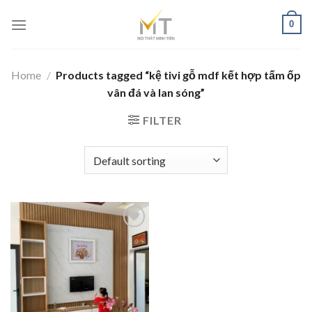
Skip
0
to
content
Home
/
Products tagged “kệ tivi gỗ mdf kết hợp tấm ốp
vân đá và lan sóng”
FILTER
Add to
wishlist