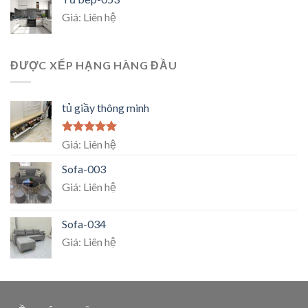
Giá: Liên hệ
ĐƯỢC XẾP HẠNG HÀNG ĐẦU
tủ giầy thông minh
Rated
5.00
Giá: Liên hệ
out of 5
Sofa-003
Giá: Liên hệ
Sofa-034
Giá: Liên hệ