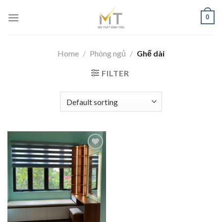
Skip
0
to
content
Home
/
Phòng ngủ
/
Ghế dài
FILTER
Add to
wishlist