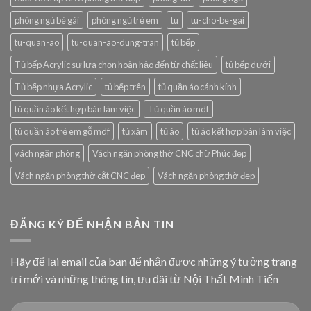
phòng ngủ bé gái
phòng ngủ trẻ em
tu
tu-cho-be-gai
tu-quan-ao
tu-quan-ao-dung-tran
tủ bếp
Tủ bếp Acrylic sự lựa chọn hoàn hảo đến từ chất liệu
tủ bếp dưới
Tủ bếp nhựa Acrylic
tủ bếp trên
tủ quần áo cánh kính
tủ quần áo kết hợp bàn làm việc
Tủ quần áo mdf
tủ quần áo trẻ em gỗ mdf
tủ xám
tủ áo
tủ áo kết hợp bàn làm việc
vách ngăn phòng
Vách ngăn phòng thờ CNC chữ Phúc đẹp
Vách ngăn phòng thờ cắt CNC đẹp
Vách ngăn phòng thờ đẹp
ĐĂNG KÝ ĐỂ NHẬN BẢN TIN
Hãy để lại email của bạn để nhận được những ý tưởng trang
trí mới và những thông tin, ưu đãi từ Nội Thất Minh Tiến