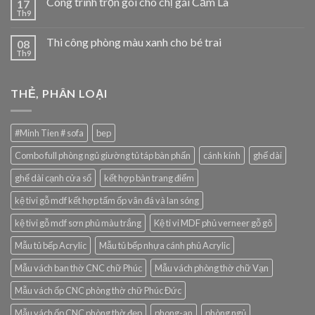
Công trình trọn gói cho chị gái Cẩm La
17
Th9
Thi công phòng màu xanh cho bé trai
08
Th9
THẺ, PHÂN LOẠI
#Minh Tien # sofa
bep
Combo full phòng ngủ giường tủ táp bàn phấn
cánh kính
ghế dài
ghế dài cạnh cửa sổ
kết hợp bàn trang điểm
kệ tivi gỗ mdf kết hợp tấm ốp vân đá và lan sóng
kệ tivi gỗ mdf sơn phủ màu trắng
Kệ ti vi MDF phủ verneer gỗ gõ
Mẫu tủ bếp Acrylic
Mẫu tủ bếp nhựa cánh phủ Acrylic
Mẫu vách ban thờ CNC chữ Phúc
Mẫu vách phòng thờ chữ Vạn
Mẫu vách ốp CNC phòng thờ chữ Phúc Đức
Mẫu vách ốp CNC phòng thờ đẹp
phong-an
phòng ngủ