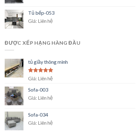
Tủ bếp-053
Giá: Liên hệ
ĐƯỢC XẾP HẠNG HÀNG ĐẦU
tủ giầy thông minh
Rated
5.00
Giá: Liên hệ
out of 5
Sofa-003
Giá: Liên hệ
Sofa-034
Giá: Liên hệ