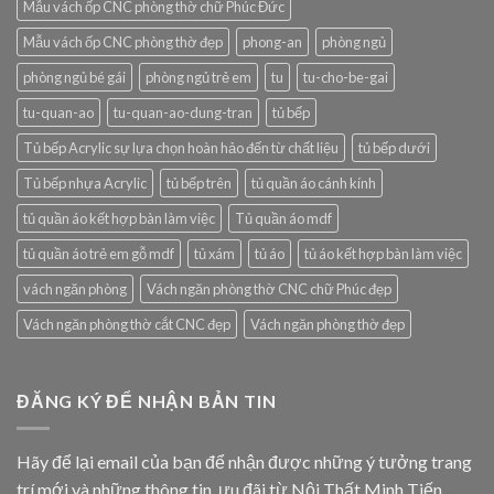
Mẫu vách ốp CNC phòng thờ chữ Phúc Đức
Mẫu vách ốp CNC phòng thờ đẹp
phong-an
phòng ngủ
phòng ngủ bé gái
phòng ngủ trẻ em
tu
tu-cho-be-gai
tu-quan-ao
tu-quan-ao-dung-tran
tủ bếp
Tủ bếp Acrylic sự lựa chọn hoàn hảo đến từ chất liệu
tủ bếp dưới
Tủ bếp nhựa Acrylic
tủ bếp trên
tủ quần áo cánh kính
tủ quần áo kết hợp bàn làm việc
Tủ quần áo mdf
tủ quần áo trẻ em gỗ mdf
tủ xám
tủ áo
tủ áo kết hợp bàn làm việc
vách ngăn phòng
Vách ngăn phòng thờ CNC chữ Phúc đẹp
Vách ngăn phòng thờ cắt CNC đẹp
Vách ngăn phòng thờ đẹp
ĐĂNG KÝ ĐỂ NHẬN BẢN TIN
Hãy để lại email của bạn để nhận được những ý tưởng trang
trí mới và những thông tin, ưu đãi từ Nội Thất Minh Tiến