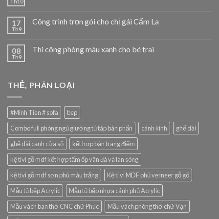
Th10
Công trình trọn gói cho chị gái Cẩm La
17
Th9
Thi công phòng màu xanh cho bé trai
08
Th9
THẺ, PHÂN LOẠI
#Minh Tien # sofa
bep
Combo full phòng ngủ giường tủ táp bàn phấn
cánh kính
ghế dài
ghế dài cạnh cửa sổ
kết hợp bàn trang điểm
kệ tivi gỗ mdf kết hợp tấm ốp vân đá và lan sóng
kệ tivi gỗ mdf sơn phủ màu trắng
Kệ ti vi MDF phủ verneer gỗ gõ
Mẫu tủ bếp Acrylic
Mẫu tủ bếp nhựa cánh phủ Acrylic
Mẫu vách ban thờ CNC chữ Phúc
Mẫu vách phòng thờ chữ Vạn