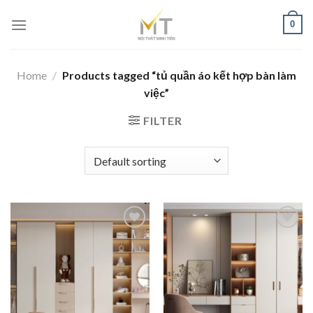
Skip
0
to
content
Home
/
Products tagged “tủ quần áo kết hợp bàn làm
việc”
FILTER
Add to
Add to
wishlist
wishlist