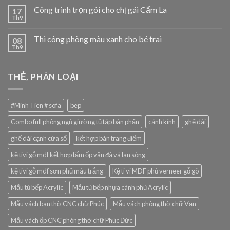
Công trình trọn gói cho chị gái Cẩm La
17
Th9
Thi công phòng màu xanh cho bé trai
08
Th9
THẺ, PHÂN LOẠI
#Minh Tien # sofa
bep
Combo full phòng ngủ giường tủ táp bàn phấn
cánh kính
ghế dài
ghế dài cạnh cửa sổ
kết hợp bàn trang điểm
kệ tivi gỗ mdf kết hợp tấm ốp vân đá và lan sóng
kệ tivi gỗ mdf sơn phủ màu trắng
Kệ ti vi MDF phủ verneer gỗ gõ
Mẫu tủ bếp Acrylic
Mẫu tủ bếp nhựa cánh phủ Acrylic
Mẫu vách ban thờ CNC chữ Phúc
Mẫu vách phòng thờ chữ Vạn
Mẫu vách ốp CNC phòng thờ chữ Phúc Đức