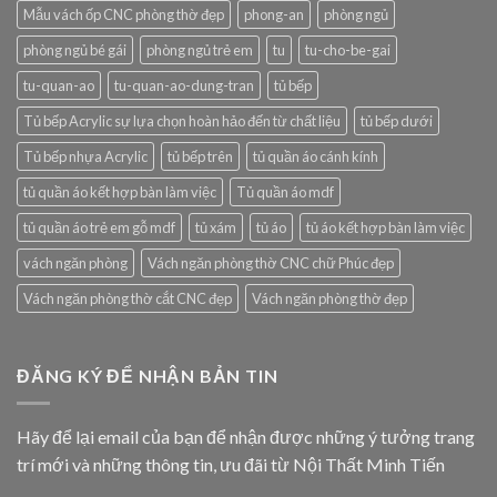
Mẫu vách ốp CNC phòng thờ đẹp
phong-an
phòng ngủ
phòng ngủ bé gái
phòng ngủ trẻ em
tu
tu-cho-be-gai
tu-quan-ao
tu-quan-ao-dung-tran
tủ bếp
Tủ bếp Acrylic sự lựa chọn hoàn hảo đến từ chất liệu
tủ bếp dưới
Tủ bếp nhựa Acrylic
tủ bếp trên
tủ quần áo cánh kính
tủ quần áo kết hợp bàn làm việc
Tủ quần áo mdf
tủ quần áo trẻ em gỗ mdf
tủ xám
tủ áo
tủ áo kết hợp bàn làm việc
vách ngăn phòng
Vách ngăn phòng thờ CNC chữ Phúc đẹp
Vách ngăn phòng thờ cắt CNC đẹp
Vách ngăn phòng thờ đẹp
ĐĂNG KÝ ĐỂ NHẬN BẢN TIN
Hãy để lại email của bạn để nhận được những ý tưởng trang
trí mới và những thông tin, ưu đãi từ Nội Thất Minh Tiến