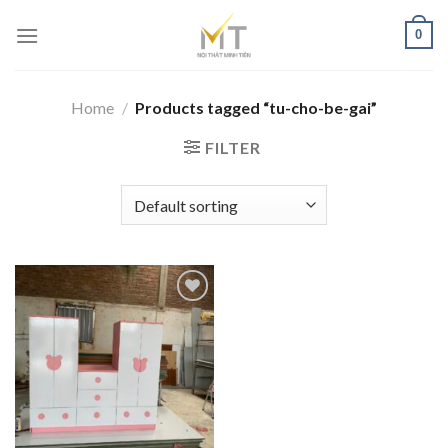
Skip
0
to
content
Home
/
Products tagged “tu-cho-be-gai”
FILTER
Add to
wishlist