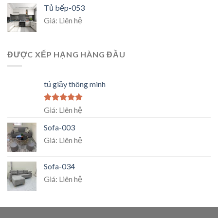
Tủ bếp-053
Giá: Liên hệ
ĐƯỢC XẾP HẠNG HÀNG ĐẦU
tủ giầy thông minh
Rated
5.00
Giá: Liên hệ
out of 5
Sofa-003
Giá: Liên hệ
Sofa-034
Giá: Liên hệ