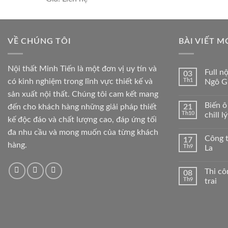
VỀ CHÚNG TÔI
BÀI VIẾT M
Nội thất Minh Tiến là một đơn vị uy tín và
Full n
03
có kinh nghiệm trong lĩnh vực thiết kế và
Th1
Ngô G
sản xuất nội thất. Chúng tôi cam kết mang
Biến ô
đến cho khách hàng những giải pháp thiết
21
Th10
chill l
kế độc đáo và chất lượng cao, đáp ứng tối
đa nhu cầu và mong muốn của từng khách
Công t
17
hàng.
Th9
La
Thi c
08
Th9
trai