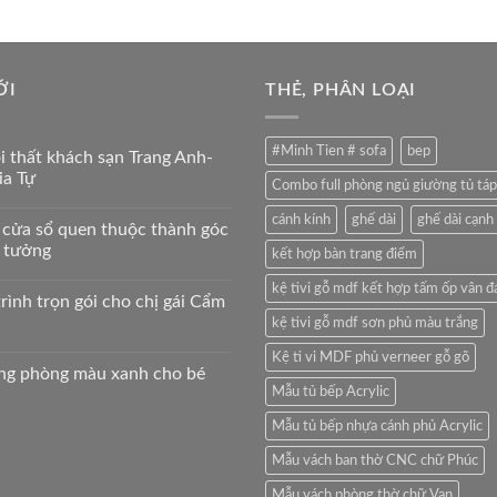
ỚI
THẺ, PHÂN LOẠI
#Minh Tien # sofa
bep
ội thất khách sạn Trang Anh-
ia Tự
Combo full phòng ngủ giường tủ táp
cánh kính
ghế dài
ghế dài cạnh
 cửa sổ quen thuộc thành góc
ý tưởng
kết hợp bàn trang điểm
kệ tivi gỗ mdf kết hợp tấm ốp vân đ
rình trọn gói cho chị gái Cẩm
kệ tivi gỗ mdf sơn phủ màu trắng
Kệ ti vi MDF phủ verneer gỗ gõ
ông phòng màu xanh cho bé
Mẫu tủ bếp Acrylic
Mẫu tủ bếp nhựa cánh phủ Acrylic
Mẫu vách ban thờ CNC chữ Phúc
Mẫu vách phòng thờ chữ Vạn