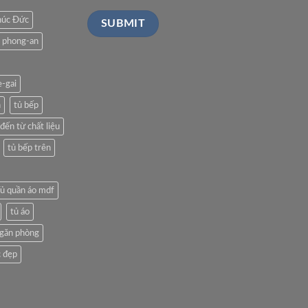
húc Đức
phong-an
e-gai
n
tủ bếp
đến từ chất liệu
tủ bếp trên
ủ quần áo mdf
tủ áo
ngăn phòng
 đẹp