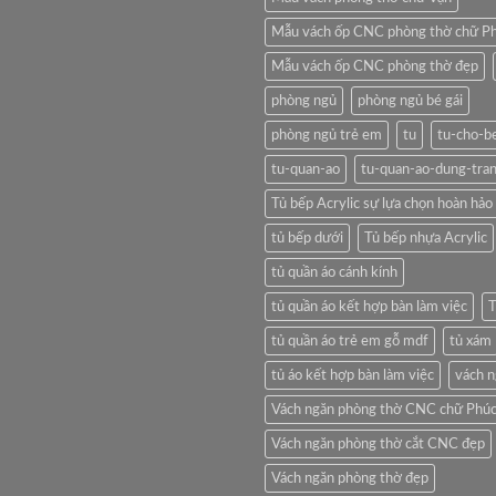
Mẫu vách ốp CNC phòng thờ chữ P
Mẫu vách ốp CNC phòng thờ đẹp
phòng ngủ
phòng ngủ bé gái
phòng ngủ trẻ em
tu
tu-cho-b
tu-quan-ao
tu-quan-ao-dung-tra
Tủ bếp Acrylic sự lựa chọn hoàn hảo 
tủ bếp dưới
Tủ bếp nhựa Acrylic
tủ quần áo cánh kính
tủ quần áo kết hợp bàn làm việc
T
tủ quần áo trẻ em gỗ mdf
tủ xám
tủ áo kết hợp bàn làm việc
vách 
Vách ngăn phòng thờ CNC chữ Phúc
Vách ngăn phòng thờ cắt CNC đẹp
Vách ngăn phòng thờ đẹp