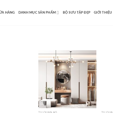
ỬA HÀNG
DANH MỤC SẢN PHẨM
BỘ SƯU TẬP ĐẸP
GIỚI THIỆU
Add to
Add to
wishlist
wishlist
TỦ QUẦN ÁO
TỦ QUẦ