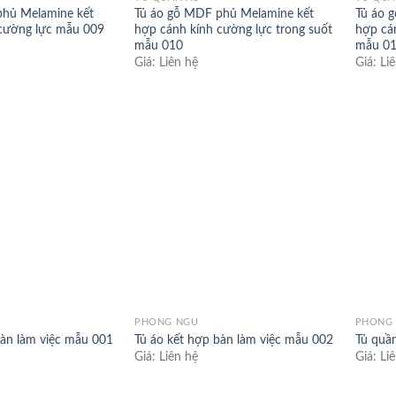
phủ Melamine kết
Tủ áo gỗ MDF phủ Melamine kết
Tủ áo 
cường lực mẫu 009
hợp cánh kính cường lực trong suốt
hợp cán
mẫu 010
mẫu 0
Giá: Liên hệ
Giá: Li
Add to
Add to
wishlist
wishlist
PHÒNG NGỦ
PHÒNG
bàn làm việc mẫu 001
Tủ áo kết hợp bàn làm việc mẫu 002
Tủ quầ
Giá: Liên hệ
Giá: Li