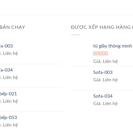
BÁN CHẠY
ĐƯỢC XẾP HẠNG HÀNG
fa-003
tủ giầy thông minh
: Liên hệ
Rated
5.00
Giá: Liên hệ
out of 5
fa-034
Sofa-003
: Liên hệ
Giá: Liên hệ
 bếp-021
Sofa-034
: Liên hệ
Giá: Liên hệ
 bếp-053
: Liên hệ