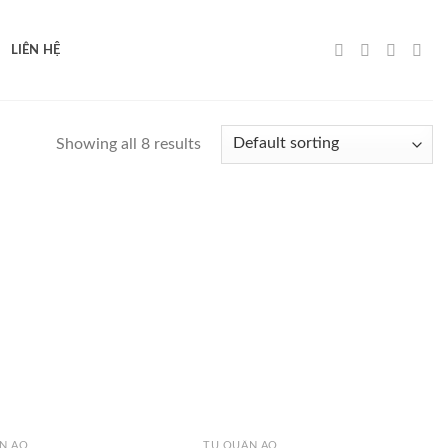
LIÊN HỆ
Showing all 8 results
Add to
Add to
wishlist
wishlist
N ÁO
TỦ QUẦN ÁO