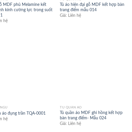
gỗ MDF phủ Melamine kết
Tủ áo hiện đại gỗ MDF kết hợp bàn
h kính cường lực trong suốt
trang điểm mẫu 014
11
Giá: Liên hệ
ên hệ
Add to
Add to
wishlist
wishlist
 NGỦ
TỦ QUẦN ÁO
Tủ quần áo MDF ghi hồng kết hợp
n áo đụng trần TQA-0001
bàn trang điểm- Mẫu 024
ên hệ
Giá: Liên hệ