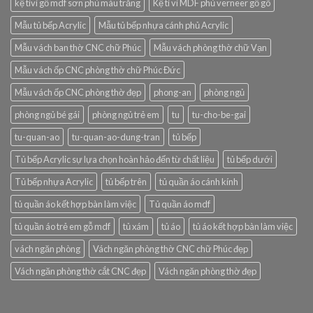
kệ tivi gỗ mdf sơn phủ màu trắng
Kệ ti vi MDF phủ verneer gỗ gõ
Mẫu tủ bếp Acrylic
Mẫu tủ bếp nhựa cánh phủ Acrylic
Mẫu vách ban thờ CNC chữ Phúc
Mẫu vách phòng thờ chữ Vạn
Mẫu vách ốp CNC phòng thờ chữ Phúc Đức
Mẫu vách ốp CNC phòng thờ đẹp
phong-an
phòng ngủ
phòng ngủ bé gái
phòng ngủ trẻ em
tu
tu-cho-be-gai
tu-quan-ao
tu-quan-ao-dung-tran
tủ bếp
Tủ bếp Acrylic sự lựa chọn hoàn hảo đến từ chất liệu
tủ bếp dưới
Tủ bếp nhựa Acrylic
tủ bếp trên
tủ quần áo cánh kính
tủ quần áo kết hợp bàn làm việc
Tủ quần áo mdf
tủ quần áo trẻ em gỗ mdf
tủ xám
tủ áo
tủ áo kết hợp bàn làm việc
vách ngăn phòng
Vách ngăn phòng thờ CNC chữ Phúc đẹp
Vách ngăn phòng thờ cắt CNC đẹp
Vách ngăn phòng thờ đẹp