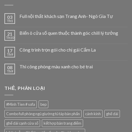
Full nội thất khách sạn Trang Anh- Ngô Gia Tự
03
Th1
Biến ô cửa sổ quen thuộc thành góc chill lý tưởng
21
Th10
Công trình trọn gói cho chị gái Cẩm La
17
Th9
Thi công phòng màu xanh cho bé trai
08
Th9
THẺ, PHÂN LOẠI
#Minh Tien # sofa
bep
Combo full phòng ngủ giường tủ táp bàn phấn
cánh kính
ghế dài
ghế dài cạnh cửa sổ
kết hợp bàn trang điểm