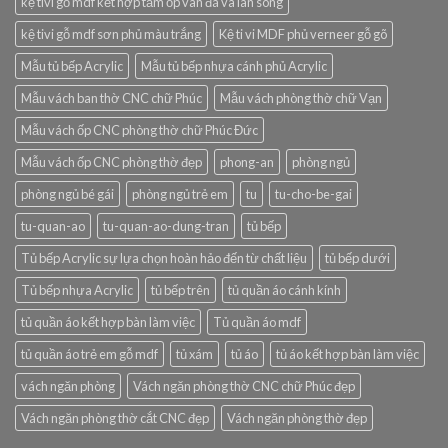
kệ tivi gỗ mdf kết hợp tấm ốp vân đá và lan sóng
kệ tivi gỗ mdf sơn phủ màu trắng
Kệ ti vi MDF phủ verneer gỗ gõ
Mẫu tủ bếp Acrylic
Mẫu tủ bếp nhựa cánh phủ Acrylic
Mẫu vách ban thờ CNC chữ Phúc
Mẫu vách phòng thờ chữ Vạn
Mẫu vách ốp CNC phòng thờ chữ Phúc Đức
Mẫu vách ốp CNC phòng thờ đẹp
phong-an
phòng ngủ
phòng ngủ bé gái
phòng ngủ trẻ em
tu
tu-cho-be-gai
tu-quan-ao
tu-quan-ao-dung-tran
tủ bếp
Tủ bếp Acrylic sự lựa chọn hoàn hảo đến từ chất liệu
tủ bếp dưới
Tủ bếp nhựa Acrylic
tủ bếp trên
tủ quần áo cánh kính
tủ quần áo kết hợp bàn làm việc
Tủ quần áo mdf
tủ quần áo trẻ em gỗ mdf
tủ xám
tủ áo
tủ áo kết hợp bàn làm việc
vách ngăn phòng
Vách ngăn phòng thờ CNC chữ Phúc đẹp
Vách ngăn phòng thờ cắt CNC đẹp
Vách ngăn phòng thờ đẹp