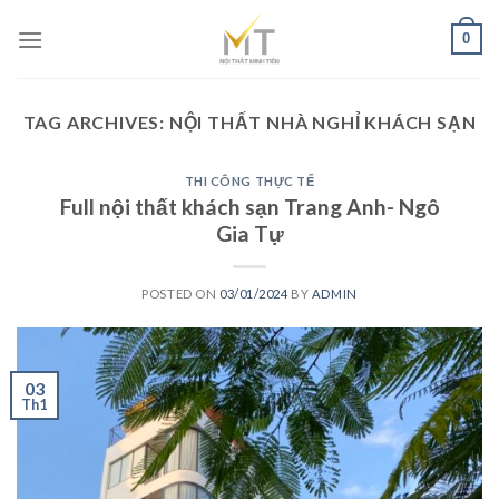
Skip
0
to
content
TAG ARCHIVES:
NỘI THẤT NHÀ NGHỈ KHÁCH SẠN
THI CÔNG THỰC TẾ
Full nội thất khách sạn Trang Anh- Ngô
Gia Tự
POSTED ON
03/01/2024
BY
ADMIN
03
Th1