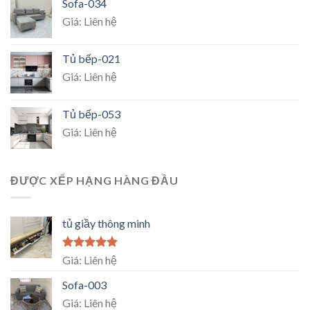
Sofa-034
Giá: Liên hệ
Tủ bếp-021
Giá: Liên hệ
Tủ bếp-053
Giá: Liên hệ
ĐƯỢC XẾP HẠNG HÀNG ĐẦU
tủ giầy thông minh
Rated
5.00
Giá: Liên hệ
out of 5
Sofa-003
Giá: Liên hệ