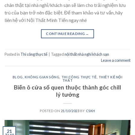
chân thật tại nhà nghỉ/khách sạn sẽ làm cho trải nghiệm lưu
trú của bạn trở nên đặc biệt. Để tham khảo và tư vấn, hãy
liên hệ với Nội Thất Minh Tiến ngay nhé
CONTINUE READING
→
Posted in
Thi công thực tế
|
Tagged
nội thất nhà nghỉ khách sạn
Leave a comment
BLOG
,
KHÔNG GIAN SỐNG
,
THI CÔNG THỰC TẾ
,
THIẾT KẾ NỘI
THẤT
Biến ô cửa sổ quen thuộc thành góc chill
lý tưởng
POSTED ON
21/10/2023
BY
CSKH
21