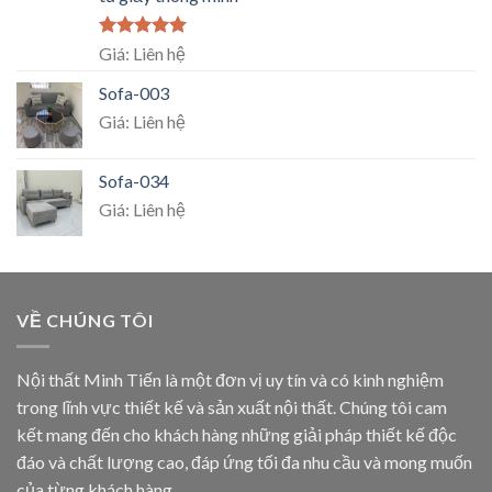
Rated
5.00
Giá: Liên hệ
out of 5
Sofa-003
Giá: Liên hệ
Sofa-034
Giá: Liên hệ
VỀ CHÚNG TÔI
Nội thất Minh Tiến là một đơn vị uy tín và có kinh nghiệm
trong lĩnh vực thiết kế và sản xuất nội thất. Chúng tôi cam
kết mang đến cho khách hàng những giải pháp thiết kế độc
đáo và chất lượng cao, đáp ứng tối đa nhu cầu và mong muốn
của từng khách hàng.