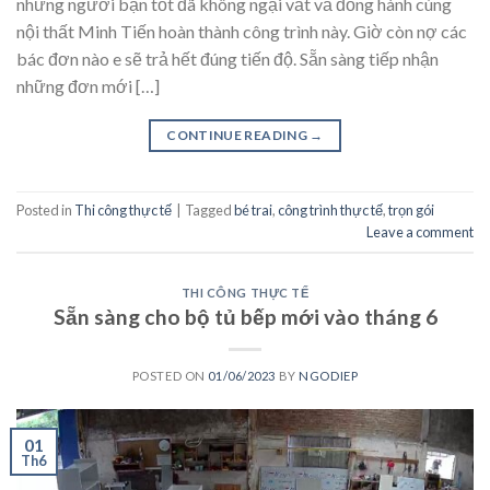
những người bạn tốt đã không ngại vất vả đồng hành cùng
nội thất Minh Tiến hoàn thành công trình này. Giờ còn nợ các
bác đơn nào e sẽ trả hết đúng tiến độ. Sẵn sàng tiếp nhận
những đơn mới […]
CONTINUE READING
→
Posted in
Thi công thực tế
|
Tagged
bé trai
,
công trình thực tế
,
trọn gói
Leave a comment
THI CÔNG THỰC TẾ
Sẵn sàng cho bộ tủ bếp mới vào tháng 6
POSTED ON
01/06/2023
BY
NGODIEP
01
Th6