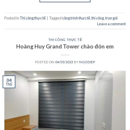
Posted in
Thi công thực tế
|
Tagged
công trình thực tế
,
thi công
,
trọn gói
Leave a comment
THI CÔNG THỰC TẾ
Hoàng Huy Grand Tower chào đón em
POSTED ON
04/05/2023
BY
NGODIEP
04
Th5