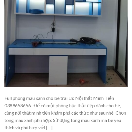
Full phòng màu xanh cho bé trai Lh: Nội thất Minh Tiến
0389658656 Để có một phòng học thật đẹp dành cho bé,
cùng nội thất minh tiến khám phá các thức như sau nhé: Chọn
tông màu xanh phù hợp: Sử dụng tông màu xanh mà bé yêu
thích và phù hợp với […]