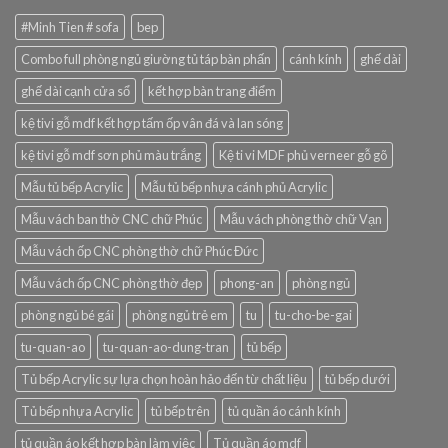
#Minh Tien # sofa
bep
Combo full phòng ngủ giường tủ táp bàn phấn
cánh kính
ghế dài
ghế dài cạnh cửa sổ
kết hợp bàn trang điểm
kệ tivi gỗ mdf kết hợp tấm ốp vân đá và lan sóng
kệ tivi gỗ mdf sơn phủ màu trắng
Kệ ti vi MDF phủ verneer gỗ gõ
Mẫu tủ bếp Acrylic
Mẫu tủ bếp nhựa cánh phủ Acrylic
Mẫu vách ban thờ CNC chữ Phúc
Mẫu vách phòng thờ chữ Vạn
Mẫu vách ốp CNC phòng thờ chữ Phúc Đức
Mẫu vách ốp CNC phòng thờ đẹp
phong-an
phòng ngủ
phòng ngủ bé gái
phòng ngủ trẻ em
tu
tu-cho-be-gai
tu-quan-ao
tu-quan-ao-dung-tran
tủ bếp
Tủ bếp Acrylic sự lựa chọn hoàn hảo đến từ chất liệu
tủ bếp dưới
Tủ bếp nhựa Acrylic
tủ bếp trên
tủ quần áo cánh kính
tủ quần áo kết hợp bàn làm việc
Tủ quần áo mdf