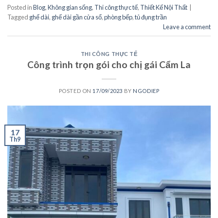
Posted in
Blog
,
Không gian sống
,
Thi công thực tế
,
Thiết Kế Nội Thất
|
Tagged
ghế dài
,
ghế dài gần cửa sổ
,
phòng bếp
,
tủ đụng trần
Leave a comment
THI CÔNG THỰC TẾ
Công trình trọn gói cho chị gái Cẩm La
POSTED ON
17/09/2023
BY
NGODIEP
17
Th9