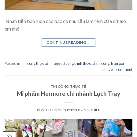
Nhân tiện báo luôn các bác có nhu cầu làm rèm cửa cứ alo
em nhé
CONTINUE READING
→
Posted in
Thi công thực tế
|
Tagged
công trình thực tế
,
thi công
,
trọn gói
Leave a comment
THI CÔNG THỰC TẾ
Mĩ phẩm Hermore chi nhánh Lạch Tray
POSTED ON
23/03/2023
BY
NGODIEP
23