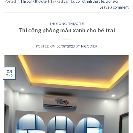
Posted in
Thi công thực tế
|
Tagged
cẩm la
,
công trình thực tế
,
trọn gói
Leave a comment
THI CÔNG THỰC TẾ
Thi công phòng màu xanh cho bé trai
POSTED ON
08/09/2023
BY
NGODIEP
08
Th9