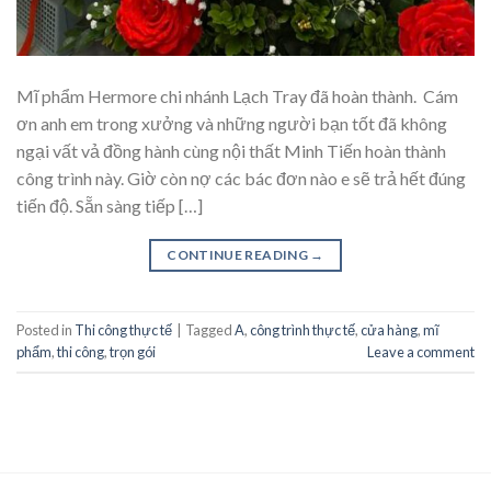
Mĩ phẩm Hermore chi nhánh Lạch Tray đã hoàn thành. Cám
ơn anh em trong xưởng và những người bạn tốt đã không
ngại vất vả đồng hành cùng nội thất Minh Tiến hoàn thành
công trình này. Giờ còn nợ các bác đơn nào e sẽ trả hết đúng
tiến độ. Sẵn sàng tiếp […]
CONTINUE READING
→
Posted in
Thi công thực tế
|
Tagged
A
,
công trình thực tế
,
cửa hàng
,
mĩ
phẩm
,
thi công
,
trọn gói
Leave a comment