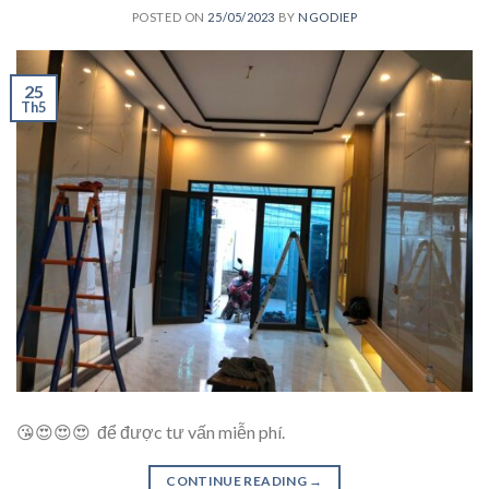
POSTED ON
25/05/2023
BY
NGODIEP
25
Th5
😘😍😍😍 để được tư vấn miễn phí.
CONTINUE READING
→