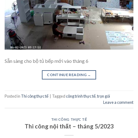
Sẵn sàng cho bộ tủ bếp mới vào tháng 6
CONTINUE READING
→
Posted in
Thi công thực tế
|
Tagged
công trình thực tế
,
trọn gói
Leave a comment
THI CÔNG THỰC TẾ
Thi công nội thất – tháng 5/2023