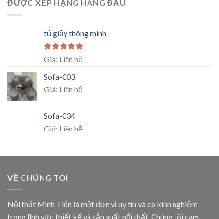
ĐƯỢC XẾP HẠNG HÀNG ĐẦU
tủ giầy thông minh
Rated
5.00
Giá: Liên hệ
out of 5
Sofa-003
Giá: Liên hệ
Sofa-034
Giá: Liên hệ
VỀ CHÚNG TÔI
Nội thất Minh Tiến là một đơn vị uy tín và có kinh nghiệm
trong lĩnh vực thiết kế và sản xuất nội thất. Chúng tôi cam