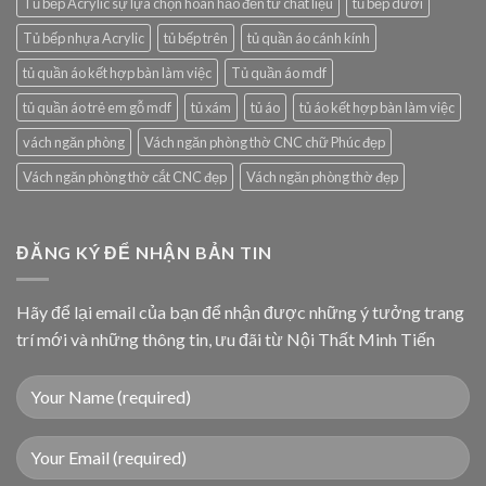
Tủ bếp Acrylic sự lựa chọn hoàn hảo đến từ chất liệu
tủ bếp dưới
Tủ bếp nhựa Acrylic
tủ bếp trên
tủ quần áo cánh kính
tủ quần áo kết hợp bàn làm việc
Tủ quần áo mdf
tủ quần áo trẻ em gỗ mdf
tủ xám
tủ áo
tủ áo kết hợp bàn làm việc
vách ngăn phòng
Vách ngăn phòng thờ CNC chữ Phúc đẹp
Vách ngăn phòng thờ cắt CNC đẹp
Vách ngăn phòng thờ đẹp
ĐĂNG KÝ ĐỂ NHẬN BẢN TIN
Hãy để lại email của bạn để nhận được những ý tưởng trang
trí mới và những thông tin, ưu đãi từ Nội Thất Minh Tiến