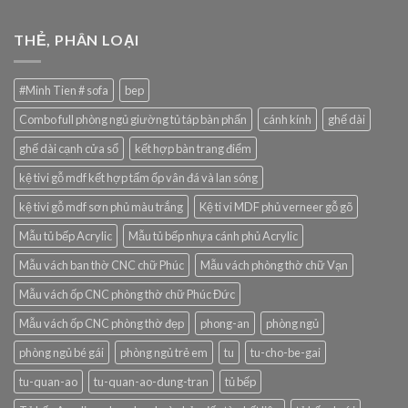
THẺ, PHÂN LOẠI
#Minh Tien # sofa
bep
Combo full phòng ngủ giường tủ táp bàn phấn
cánh kính
ghế dài
ghế dài cạnh cửa sổ
kết hợp bàn trang điểm
kệ tivi gỗ mdf kết hợp tấm ốp vân đá và lan sóng
kệ tivi gỗ mdf sơn phủ màu trắng
Kệ ti vi MDF phủ verneer gỗ gõ
Mẫu tủ bếp Acrylic
Mẫu tủ bếp nhựa cánh phủ Acrylic
Mẫu vách ban thờ CNC chữ Phúc
Mẫu vách phòng thờ chữ Vạn
Mẫu vách ốp CNC phòng thờ chữ Phúc Đức
Mẫu vách ốp CNC phòng thờ đẹp
phong-an
phòng ngủ
phòng ngủ bé gái
phòng ngủ trẻ em
tu
tu-cho-be-gai
tu-quan-ao
tu-quan-ao-dung-tran
tủ bếp