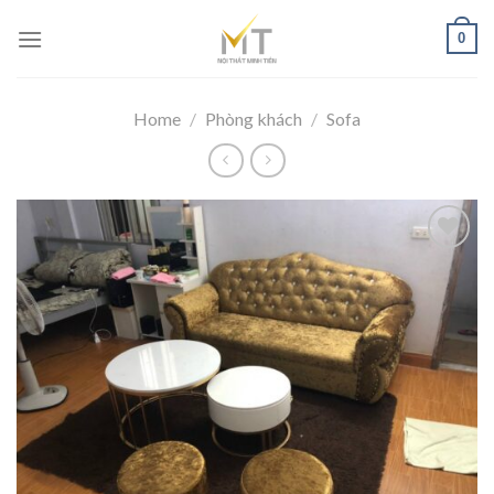
Skip
0
to
content
Home
/
Phòng khách
/
Sofa
Add to
wishlist