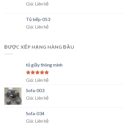
Giá: Liên hệ
Tủ bếp-053
Giá: Liên hệ
ĐƯỢC XẾP HẠNG HÀNG ĐẦU
tủ giầy thông minh
Rated
5.00
Giá: Liên hệ
out of 5
Sofa-003
Giá: Liên hệ
Sofa-034
Giá: Liên hệ