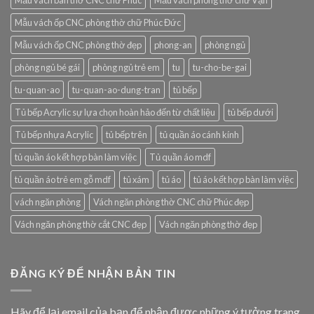
Mẫu vách ban thờ CNC chữ Phúc
Mẫu vách phòng thờ chữ Vạn
Mẫu vách ốp CNC phòng thờ chữ Phúc Đức
Mẫu vách ốp CNC phòng thờ đẹp
phong-an
phòng ngủ
phòng ngủ bé gái
phòng ngủ trẻ em
tu
tu-cho-be-gai
tu-quan-ao
tu-quan-ao-dung-tran
tủ bếp
Tủ bếp Acrylic sự lựa chọn hoàn hảo đến từ chất liệu
tủ bếp dưới
Tủ bếp nhựa Acrylic
tủ bếp trên
tủ quần áo cánh kính
tủ quần áo kết hợp bàn làm việc
Tủ quần áo mdf
tủ quần áo trẻ em gỗ mdf
tủ xám
tủ áo
tủ áo kết hợp bàn làm việc
vách ngăn phòng
Vách ngăn phòng thờ CNC chữ Phúc đẹp
Vách ngăn phòng thờ cắt CNC đẹp
Vách ngăn phòng thờ đẹp
ĐĂNG KÝ ĐỂ NHẬN BẢN TIN
Hãy để lại email của bạn để nhận được những ý tưởng trang