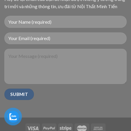
trí mới và những thông tin, ưu đãi từ Nội Thất Minh Tiến