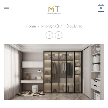
Skip
0
to
content
Home
/
Phòng ngủ
/
Tủ quần áo
Add to
wishlist