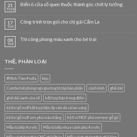
Biến ô cửa sổ quen thuộc thành góc chill lý tưởng
21
Th10
Công trình trọn gói cho chị gái Cẩm La
17
Th9
Thi công phòng màu xanh cho bé trai
08
Th9
THẺ, PHÂN LOẠI
#Minh Tien # sofa
bep
Combo full phòng ngủ giường tủ táp bàn phấn
cánh kính
ghế dài
ghế dài cạnh cửa sổ
kết hợp bàn trang điểm
kệ tivi gỗ mdf kết hợp tấm ốp vân đá và lan sóng
kệ tivi gỗ mdf sơn phủ màu trắng
Kệ ti vi MDF phủ verneer gỗ gõ
Mẫu tủ bếp Acrylic
Mẫu tủ bếp nhựa cánh phủ Acrylic