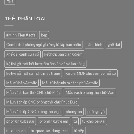
Th9
THẺ, PHÂN LOẠI
#Minh Tien # sofa
bep
Combo full phòng ngủ giường tủ táp bàn phấn
cánh kính
ghế dài
ghế dài cạnh cửa sổ
kết hợp bàn trang điểm
kệ tivi gỗ mdf kết hợp tấm ốp vân đá và lan sóng
kệ tivi gỗ mdf sơn phủ màu trắng
Kệ ti vi MDF phủ verneer gỗ gõ
Mẫu tủ bếp Acrylic
Mẫu tủ bếp nhựa cánh phủ Acrylic
Mẫu vách ban thờ CNC chữ Phúc
Mẫu vách phòng thờ chữ Vạn
Mẫu vách ốp CNC phòng thờ chữ Phúc Đức
Mẫu vách ốp CNC phòng thờ đẹp
phong-an
phòng ngủ
phòng ngủ bé gái
phòng ngủ trẻ em
tu
tu-cho-be-gai
tu-quan-ao
tu-quan-ao-dung-tran
tủ bếp