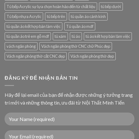
Tủ bếp Acrylic sự lựa chọn hoàn hảo đến từ chất liệu
tủ bếp dưới
Tủ bếp nhựa Acrylic
tủ bếp trên
tủ quần áo cánh kính
tủ quần áo kết hợp bàn làm việc
Tủ quần áo mdf
tủ quần áo trẻ em gỗ mdf
tủ xám
tủ áo
tủ áo kết hợp bàn làm việc
vách ngăn phòng
Vách ngăn phòng thờ CNC chữ Phúc đẹp
Vách ngăn phòng thờ cắt CNC đẹp
Vách ngăn phòng thờ đẹp
ĐĂNG KÝ ĐỂ NHẬN BẢN TIN
Hãy để lại email của bạn để nhận được những ý tưởng trang
trí mới và những thông tin, ưu đãi từ Nội Thất Minh Tiến