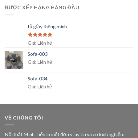
ĐƯỢC XẾP HẠNG HÀNG ĐẦU
tủ giầy thông minh
Rated
5.00
Giá: Liên hệ
out of 5
Sofa-003
Giá: Liên hệ
Sofa-034
Giá: Liên hệ
VỀ CHÚNG TÔI
Nội thất Minh Tiến là một đơn vị uy tín và có kinh nghiệm