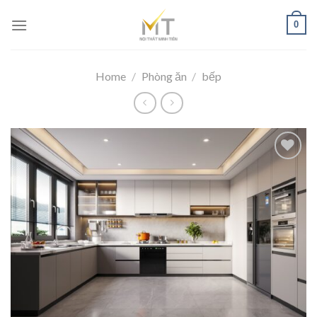
Skip
0
to
content
Home
/
Phòng ăn
/
bếp
Add to
wishlist