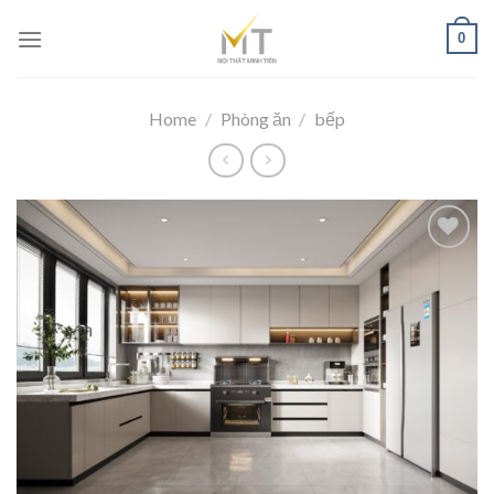
Skip
0
to
content
Home
/
Phòng ăn
/
bếp
Add to
wishlist