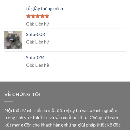
tủ giầy thông minh
Rated
5.00
Giá: Liên hệ
out of 5
Sofa-003
Giá: Liên hệ
Sofa-034
Giá: Liên hệ
VỀ CHÚNG TÔI
Nội thất Minh Tiến là một đơn vị uy tín và có kinh nghiệm
trong lĩnh vực thiết kế và sản xuất nội thất. Chúng tôi cam
kết mang đến cho khách hàng những giải pháp thiết kế độc