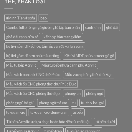
THẺ, PHÂN LOẠI
#Minh Tien # sofa
bep
Combo full phòng ngủ giường tủ táp bàn phấn
cánh kính
ghế dài
ghế dài cạnh cửa sổ
kết hợp bàn trang điểm
kệ tivi gỗ mdf kết hợp tấm ốp vân đá và lan sóng
kệ tivi gỗ mdf sơn phủ màu trắng
Kệ ti vi MDF phủ verneer gỗ gõ
Mẫu tủ bếp Acrylic
Mẫu tủ bếp nhựa cánh phủ Acrylic
Mẫu vách ban thờ CNC chữ Phúc
Mẫu vách phòng thờ chữ Vạn
Mẫu vách ốp CNC phòng thờ chữ Phúc Đức
Mẫu vách ốp CNC phòng thờ đẹp
phong-an
phòng ngủ
phòng ngủ bé gái
phòng ngủ trẻ em
tu
tu-cho-be-gai
tu-quan-ao
tu-quan-ao-dung-tran
tủ bếp
Tủ bếp Acrylic sự lựa chọn hoàn hảo đến từ chất liệu
tủ bếp dưới
Tủ bếp nhựa Acrylic
tủ bếp trên
tủ quần áo cánh kính