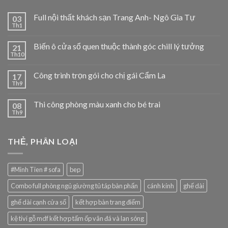
Full nội thất khách sạn Trang Anh- Ngô Gia Tự
03
Th1
Biến ô cửa sổ quen thuộc thành góc chill lý tưởng
21
Th10
Công trình trọn gói cho chị gái Cẩm La
17
Th9
Thi công phòng màu xanh cho bé trai
08
Th9
THẺ, PHÂN LOẠI
#Minh Tien # sofa
bep
Combo full phòng ngủ giường tủ táp bàn phấn
cánh kính
ghế dài
ghế dài cạnh cửa sổ
kết hợp bàn trang điểm
kệ tivi gỗ mdf kết hợp tấm ốp vân đá và lan sóng