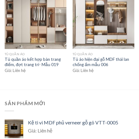
Add to
Add to
wishlist
wishlist
TỦ QUẦN ÁO
TỦ QUẦN ÁO
Tủ quần áo kết hợp bàn trang
Tủ áo hiện đại gỗ MDF thái lan
điểm, đợt trang trí- Mẫu 019
chống ẩm mẫu 006
Giá: Liên hệ
Giá: Liên hệ
SẢN PHẨM MỚI
Kệ ti vi MDF phủ verneer gỗ gõ VTT-0005
Giá: Liên hệ