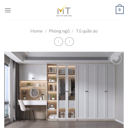
Skip
0
to
content
Home
/
Phòng ngủ
/
Tủ quần áo
Add to
wishlist