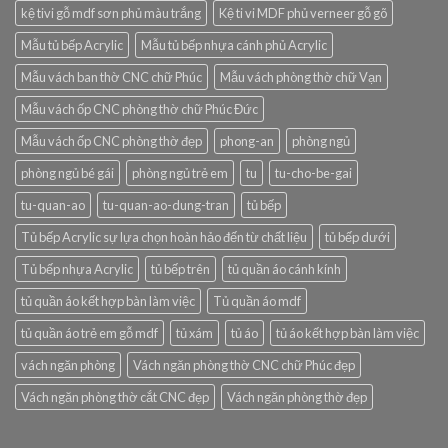
kệ tivi gỗ mdf sơn phủ màu trắng
Kệ ti vi MDF phủ verneer gỗ gõ
Mẫu tủ bếp Acrylic
Mẫu tủ bếp nhựa cánh phủ Acrylic
Mẫu vách ban thờ CNC chữ Phúc
Mẫu vách phòng thờ chữ Vạn
Mẫu vách ốp CNC phòng thờ chữ Phúc Đức
Mẫu vách ốp CNC phòng thờ đẹp
phong-an
phòng ngủ
phòng ngủ bé gái
phòng ngủ trẻ em
tu
tu-cho-be-gai
tu-quan-ao
tu-quan-ao-dung-tran
tủ bếp
Tủ bếp Acrylic sự lựa chọn hoàn hảo đến từ chất liệu
tủ bếp dưới
Tủ bếp nhựa Acrylic
tủ bếp trên
tủ quần áo cánh kính
tủ quần áo kết hợp bàn làm việc
Tủ quần áo mdf
tủ quần áo trẻ em gỗ mdf
tủ xám
tủ áo
tủ áo kết hợp bàn làm việc
vách ngăn phòng
Vách ngăn phòng thờ CNC chữ Phúc đẹp
Vách ngăn phòng thờ cắt CNC đẹp
Vách ngăn phòng thờ đẹp