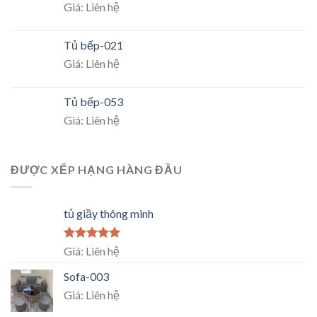
Giá: Liên hệ
Tủ bếp-021
Giá: Liên hệ
Tủ bếp-053
Giá: Liên hệ
ĐƯỢC XẾP HẠNG HÀNG ĐẦU
tủ giầy thông minh
Rated
5.00
Giá: Liên hệ
out of 5
Sofa-003
Giá: Liên hệ