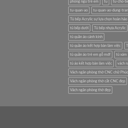
phòng ngủ trẻ em
tu
tu-cho-b
tu-quan-ao
tu-quan-ao-dung-tra
Tủ bếp Acrylic sự lựa chọn hoàn hảo 
tủ bếp dưới
Tủ bếp nhựa Acrylic
tủ quần áo cánh kính
tủ quần áo kết hợp bàn làm việc
T
tủ quần áo trẻ em gỗ mdf
tủ xám
tủ áo kết hợp bàn làm việc
vách 
Vách ngăn phòng thờ CNC chữ Phúc
Vách ngăn phòng thờ cắt CNC đẹp
Vách ngăn phòng thờ đẹp