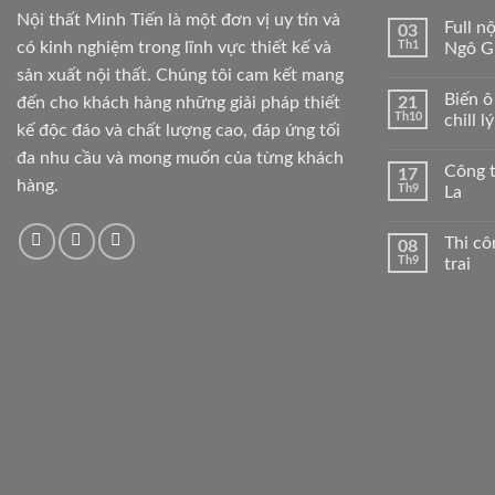
Nội thất Minh Tiến là một đơn vị uy tín và
Full n
03
có kinh nghiệm trong lĩnh vực thiết kế và
Th1
Ngô G
sản xuất nội thất. Chúng tôi cam kết mang
Biến ô
đến cho khách hàng những giải pháp thiết
21
Th10
chill l
kế độc đáo và chất lượng cao, đáp ứng tối
đa nhu cầu và mong muốn của từng khách
Công t
17
hàng.
Th9
La
Thi c
08
Th9
trai