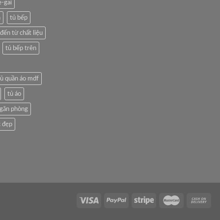
e-gai
n
tủ bếp
đến từ chất liệu
tủ bếp trên
ủ quần áo mdf
tủ áo
ngăn phòng
 đẹp