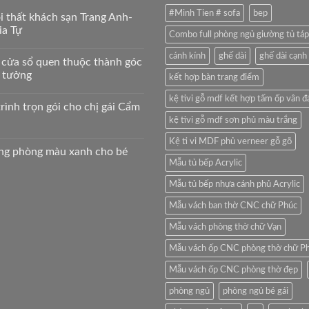
#Minh Tien # sofa
bep
ội thất khách sạn Trang Anh-
ia Tự
Combo full phòng ngủ giường tủ táp
cánh kính
ghế dài
ghế dài cạnh
 cửa sổ quen thuộc thành góc
ý tưởng
kết hợp bàn trang điểm
kệ tivi gỗ mdf kết hợp tấm ốp vân đ
rình trọn gói cho chị gái Cẩm
kệ tivi gỗ mdf sơn phủ màu trắng
Kệ ti vi MDF phủ verneer gỗ gõ
ông phòng màu xanh cho bé
Mẫu tủ bếp Acrylic
Mẫu tủ bếp nhựa cánh phủ Acrylic
Mẫu vách ban thờ CNC chữ Phúc
Mẫu vách phòng thờ chữ Vạn
Mẫu vách ốp CNC phòng thờ chữ P
Mẫu vách ốp CNC phòng thờ đẹp
phòng ngủ
phòng ngủ bé gái