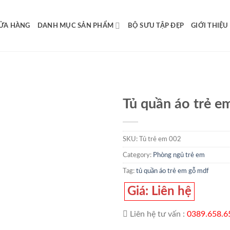
ỬA HÀNG
DANH MỤC SẢN PHẨM
BỘ SƯU TẬP ĐẸP
GIỚI THIỆU
Tủ quần áo trẻ 
Add to
wishlist
SKU:
Tủ trẻ em 002
Category:
Phòng ngủ trẻ em
Tag:
tủ quần áo trẻ em gỗ mdf
Giá: Liên hệ
Liên hệ tư vấn :
0389.658.6