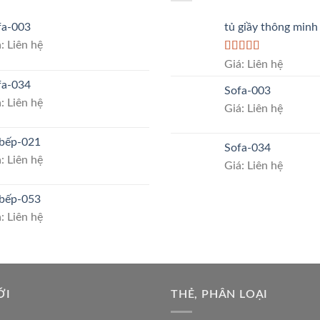
fa-003
tủ giầy thông minh
: Liên hệ
Rated
5.00
Giá: Liên hệ
out of 5
fa-034
Sofa-003
: Liên hệ
Giá: Liên hệ
 bếp-021
Sofa-034
: Liên hệ
Giá: Liên hệ
 bếp-053
: Liên hệ
ỚI
THẺ, PHÂN LOẠI