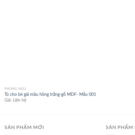
Add to
wishlist
PHÒNG NGỦ
Tủ cho bé gái mầu hồng trắng-gỗ MDF- Mẫu 001
Giá: Liên hệ
SẢN PHẨM MỚI
SẢN PHẨM 