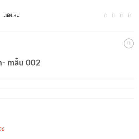
LIÊN HỆ
em- mẫu 002
56