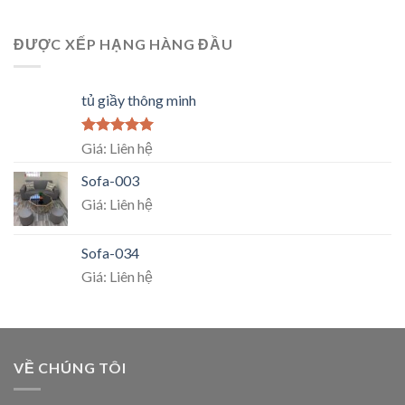
ĐƯỢC XẾP HẠNG HÀNG ĐẦU
tủ giầy thông minh
Rated
5.00
Giá: Liên hệ
out of 5
Sofa-003
Giá: Liên hệ
Sofa-034
Giá: Liên hệ
VỀ CHÚNG TÔI