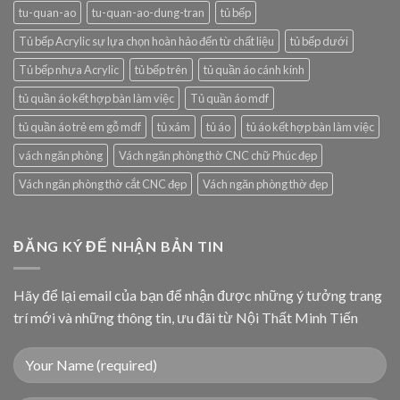
tu-quan-ao
tu-quan-ao-dung-tran
tủ bếp
Tủ bếp Acrylic sự lựa chọn hoàn hảo đến từ chất liệu
tủ bếp dưới
Tủ bếp nhựa Acrylic
tủ bếp trên
tủ quần áo cánh kính
tủ quần áo kết hợp bàn làm việc
Tủ quần áo mdf
tủ quần áo trẻ em gỗ mdf
tủ xám
tủ áo
tủ áo kết hợp bàn làm việc
vách ngăn phòng
Vách ngăn phòng thờ CNC chữ Phúc đẹp
Vách ngăn phòng thờ cắt CNC đẹp
Vách ngăn phòng thờ đẹp
ĐĂNG KÝ ĐỂ NHẬN BẢN TIN
Hãy để lại email của bạn để nhận được những ý tưởng trang
trí mới và những thông tin, ưu đãi từ Nội Thất Minh Tiến