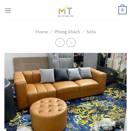
Skip
0
to
content
Home
/
Phòng khách
/
Sofa
Add to
wishlist