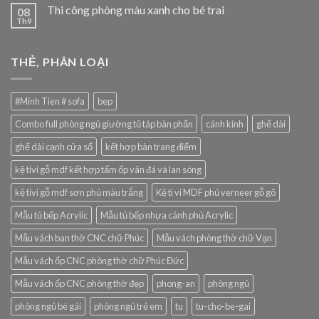
Thi công phòng màu xanh cho bé trai
08
Th9
THẺ, PHÂN LOẠI
#Minh Tien # sofa
bep
Combo full phòng ngủ giường tủ táp bàn phấn
cánh kính
ghế dài
ghế dài cạnh cửa sổ
kết hợp bàn trang điểm
kệ tivi gỗ mdf kết hợp tấm ốp vân đá và lan sóng
kệ tivi gỗ mdf sơn phủ màu trắng
Kệ ti vi MDF phủ verneer gỗ gõ
Mẫu tủ bếp Acrylic
Mẫu tủ bếp nhựa cánh phủ Acrylic
Mẫu vách ban thờ CNC chữ Phúc
Mẫu vách phòng thờ chữ Vạn
Mẫu vách ốp CNC phòng thờ chữ Phúc Đức
Mẫu vách ốp CNC phòng thờ đẹp
phong-an
phòng ngủ
phòng ngủ bé gái
phòng ngủ trẻ em
tu
tu-cho-be-gai