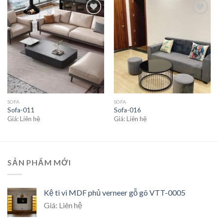
Add to
Add to
wishlist
wishlist
SOFA
SOFA
Sofa-011
Sofa-016
Giá: Liên hệ
Giá: Liên hệ
SẢN PHẨM MỚI
Kệ ti vi MDF phủ verneer gỗ gõ VTT-0005
Giá: Liên hệ