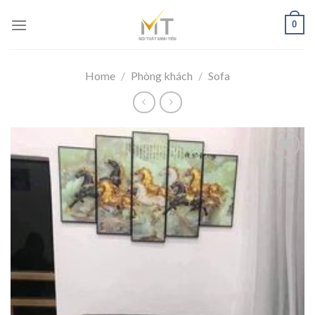
Skip
0
to
content
Home
/
Phòng khách
/
Sofa
Add to
wishlist