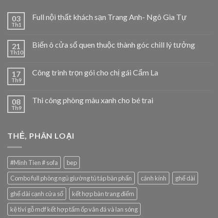
Full nội thất khách sạn Trang Anh- Ngô Gia Tự
03
Th1
Biến ô cửa sổ quen thuộc thành góc chill lý tưởng
21
Th10
Công trình trọn gói cho chị gái Cẩm La
17
Th9
Thi công phòng màu xanh cho bé trai
08
Th9
THẺ, PHÂN LOẠI
#Minh Tien # sofa
bep
Combo full phòng ngủ giường tủ táp bàn phấn
cánh kính
ghế dài
ghế dài cạnh cửa sổ
kết hợp bàn trang điểm
kệ tivi gỗ mdf kết hợp tấm ốp vân đá và lan sóng