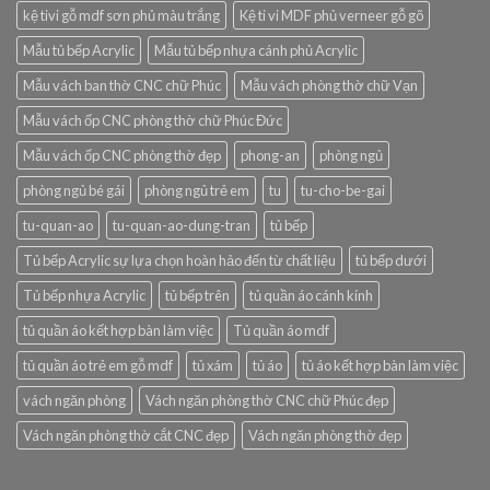
kệ tivi gỗ mdf sơn phủ màu trắng
Kệ ti vi MDF phủ verneer gỗ gõ
Mẫu tủ bếp Acrylic
Mẫu tủ bếp nhựa cánh phủ Acrylic
Mẫu vách ban thờ CNC chữ Phúc
Mẫu vách phòng thờ chữ Vạn
Mẫu vách ốp CNC phòng thờ chữ Phúc Đức
Mẫu vách ốp CNC phòng thờ đẹp
phong-an
phòng ngủ
phòng ngủ bé gái
phòng ngủ trẻ em
tu
tu-cho-be-gai
tu-quan-ao
tu-quan-ao-dung-tran
tủ bếp
Tủ bếp Acrylic sự lựa chọn hoàn hảo đến từ chất liệu
tủ bếp dưới
Tủ bếp nhựa Acrylic
tủ bếp trên
tủ quần áo cánh kính
tủ quần áo kết hợp bàn làm việc
Tủ quần áo mdf
tủ quần áo trẻ em gỗ mdf
tủ xám
tủ áo
tủ áo kết hợp bàn làm việc
vách ngăn phòng
Vách ngăn phòng thờ CNC chữ Phúc đẹp
Vách ngăn phòng thờ cắt CNC đẹp
Vách ngăn phòng thờ đẹp