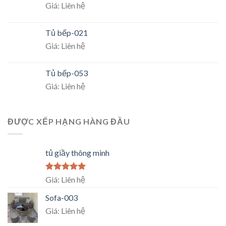
Giá: Liên hệ
Tủ bếp-021
Giá: Liên hệ
Tủ bếp-053
Giá: Liên hệ
ĐƯỢC XẾP HẠNG HÀNG ĐẦU
tủ giầy thông minh
Rated
5.00
Giá: Liên hệ
out of 5
Sofa-003
Giá: Liên hệ