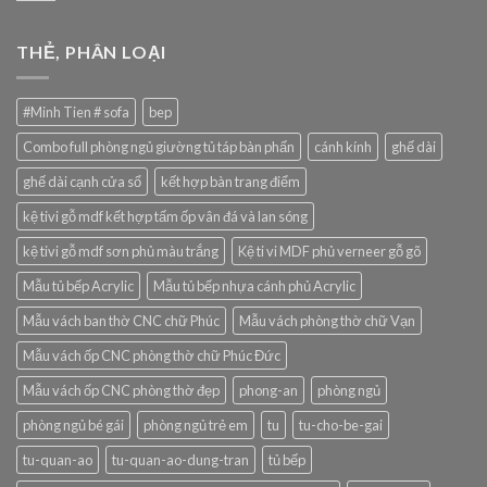
THẺ, PHÂN LOẠI
#Minh Tien # sofa
bep
Combo full phòng ngủ giường tủ táp bàn phấn
cánh kính
ghế dài
ghế dài cạnh cửa sổ
kết hợp bàn trang điểm
kệ tivi gỗ mdf kết hợp tấm ốp vân đá và lan sóng
kệ tivi gỗ mdf sơn phủ màu trắng
Kệ ti vi MDF phủ verneer gỗ gõ
Mẫu tủ bếp Acrylic
Mẫu tủ bếp nhựa cánh phủ Acrylic
Mẫu vách ban thờ CNC chữ Phúc
Mẫu vách phòng thờ chữ Vạn
Mẫu vách ốp CNC phòng thờ chữ Phúc Đức
Mẫu vách ốp CNC phòng thờ đẹp
phong-an
phòng ngủ
phòng ngủ bé gái
phòng ngủ trẻ em
tu
tu-cho-be-gai
tu-quan-ao
tu-quan-ao-dung-tran
tủ bếp