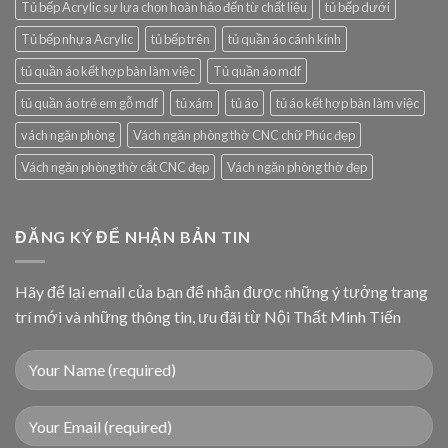
Tủ bếp Acrylic sự lựa chọn hoàn hảo đến từ chất liệu
tủ bếp dưới
Tủ bếp nhựa Acrylic
tủ bếp trên
tủ quần áo cánh kính
tủ quần áo kết hợp bàn làm việc
Tủ quần áo mdf
tủ quần áo trẻ em gỗ mdf
tủ xám
tủ áo
tủ áo kết hợp bàn làm việc
vách ngăn phòng
Vách ngăn phòng thờ CNC chữ Phúc đẹp
Vách ngăn phòng thờ cắt CNC đẹp
Vách ngăn phòng thờ đẹp
ĐĂNG KÝ ĐỂ NHẬN BẢN TIN
Hãy để lại email của bạn để nhận được những ý tưởng trang
trí mới và những thông tin, ưu đãi từ Nội Thất Minh Tiến