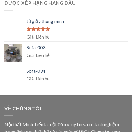
ĐƯỢC XẾP HẠNG HÀNG ĐẦU
tủ giầy thông minh
Rated
5.00
Giá: Liên hệ
out of 5
Sofa-003
Giá: Liên hệ
Sofa-034
Giá: Liên hệ
VỀ CHÚNG TÔI
Nội thất Minh Tiến là một đơn vị uy tín và có kinh nghiệm
trong lĩnh vực thiết kế và sản xuất nội thất. Chúng tôi cam