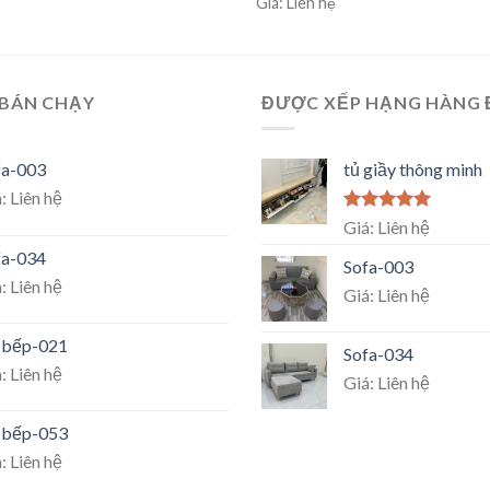
Giá: Liên hệ
 BÁN CHẠY
ĐƯỢC XẾP HẠNG HÀNG
fa-003
tủ giầy thông minh
: Liên hệ
Rated
5.00
Giá: Liên hệ
out of 5
fa-034
Sofa-003
: Liên hệ
Giá: Liên hệ
 bếp-021
Sofa-034
: Liên hệ
Giá: Liên hệ
 bếp-053
: Liên hệ