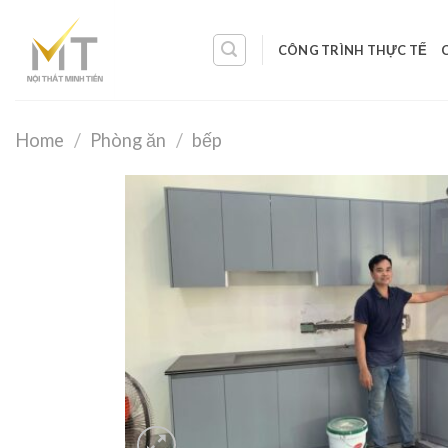
Skip
to
CÔNG TRÌNH THỰC TẾ
content
Home
/
Phòng ăn
/
bếp