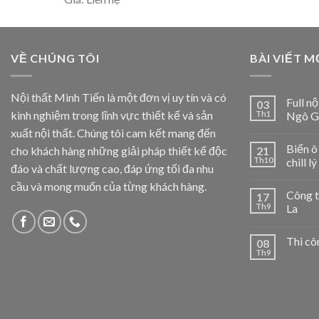
VỀ CHÚNG TÔI
BÀI VIẾT M
Nội thất Minh Tiến là một đơn vị uy tín và có
Full n
03
kinh nghiệm trong lĩnh vực thiết kế và sản
Th1
Ngô G
xuất nội thất. Chúng tôi cam kết mang đến
Biến ô
cho khách hàng những giải pháp thiết kế độc
21
Th10
chill l
đáo và chất lượng cao, đáp ứng tối đa nhu
cầu và mong muốn của từng khách hàng.
Công t
17
Th9
La
Thi cô
08
Th9