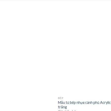
Add to
wishlist
BẾP
Mẫu tủ bếp nhựa cánh phủ Acrylic
trắng