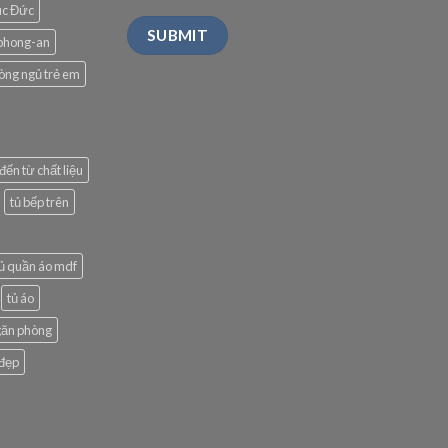
úc Đức
phong-an
òng ngủ trẻ em
đến từ chất liệu
tủ bếp trên
ủ quần áo mdf
tủ áo
găn phòng
 đẹp