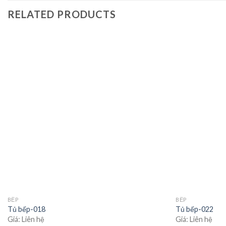
RELATED PRODUCTS
Add to
wishlist
BẾP
BẾP
Tủ bếp-018
Tủ bếp-022
Giá: Liên hệ
Giá: Liên hệ