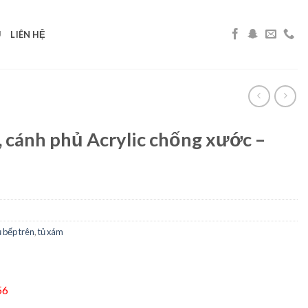
U
LIÊN HỆ
 cánh phủ Acrylic chống xước –
ủ bếp trên
,
tủ xám
56