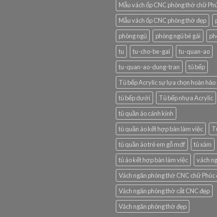
Mẫu vách ốp CNC phòng thờ chữ Ph
Mẫu vách ốp CNC phòng thờ đẹp
phòng ngủ
phòng ngủ bé gái
ph
tu
tu-cho-be-gai
tu-quan-ao
tu-quan-ao-dung-tran
tủ bếp
Tủ bếp Acrylic sự lựa chọn hoàn hảo 
tủ bếp dưới
Tủ bếp nhựa Acrylic
tủ quần áo cánh kính
tủ quần áo kết hợp bàn làm việc
T
tủ quần áo trẻ em gỗ mdf
tủ xám
tủ áo kết hợp bàn làm việc
vách n
Vách ngăn phòng thờ CNC chữ Phúc
Vách ngăn phòng thờ cắt CNC đẹp
Vách ngăn phòng thờ đẹp