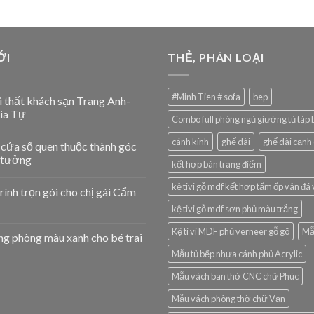
ỚI
THẺ, PHÂN LOẠI
#Minh Tien # sofa
bep
ội thất khách sạn Trang Anh-
ia Tự
Combo full phòng ngủ giường tủ táp
cánh kính
ghế dài
ghế dài cạnh
 cửa sổ quen thuộc thành góc
ý tưởng
kết hợp bàn trang điểm
kệ tivi gỗ mdf kết hợp tấm ốp vân đá 
rình trọn gói cho chị gái Cẩm
kệ tivi gỗ mdf sơn phủ màu trắng
Kệ ti vi MDF phủ verneer gỗ gõ
Mẫu
ng phòng màu xanh cho bé trai
Mẫu tủ bếp nhựa cánh phủ Acrylic
Mẫu vách ban thờ CNC chữ Phúc
Mẫu vách phòng thờ chữ Vạn