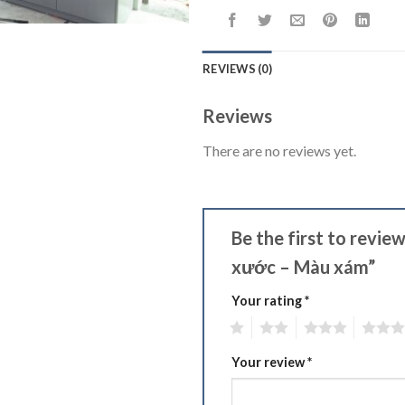
REVIEWS (0)
Reviews
There are no reviews yet.
Be the first to revie
xước – Màu xám”
Your rating
*
1
2
3
4
Your review
*