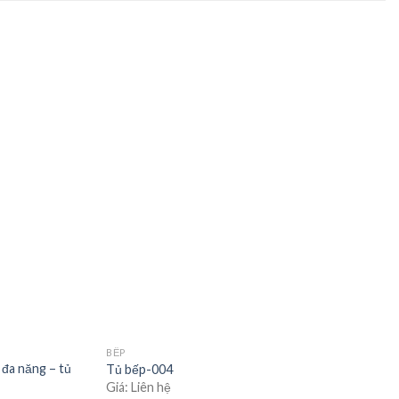
Add to
Add to
wishlist
wishlist
BẾP
 đa năng – tủ
Tủ bếp-004
Giá: Liên hệ