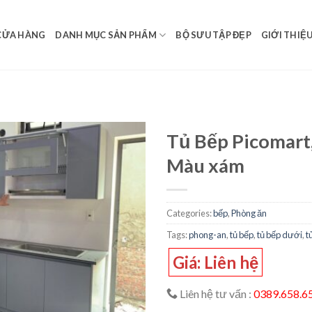
CỬA HÀNG
DANH MỤC SẢN PHẨM
BỘ SƯU TẬP ĐẸP
GIỚI THIỆ
Tủ Bếp Picomart,
Màu xám
Add to
wishlist
Categories:
bếp
,
Phòng ăn
Tags:
phong-an
,
tủ bếp
,
tủ bếp dưới
,
t
Giá: Liên hệ
Liên hệ tư vấn :
0389.658.6