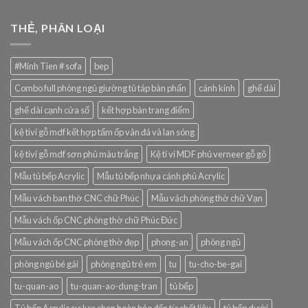
THẺ, PHÂN LOẠI
#Minh Tien # sofa
bep
Combo full phòng ngủ giường tủ táp bàn phấn
cánh kính
ghế dài
ghế dài cạnh cửa sổ
kết hợp bàn trang điểm
kệ tivi gỗ mdf kết hợp tấm ốp vân đá và lan sóng
kệ tivi gỗ mdf sơn phủ màu trắng
Kệ ti vi MDF phủ verneer gỗ gõ
Mẫu tủ bếp Acrylic
Mẫu tủ bếp nhựa cánh phủ Acrylic
Mẫu vách ban thờ CNC chữ Phúc
Mẫu vách phòng thờ chữ Vạn
Mẫu vách ốp CNC phòng thờ chữ Phúc Đức
Mẫu vách ốp CNC phòng thờ đẹp
phong-an
phòng ngủ
phòng ngủ bé gái
phòng ngủ trẻ em
tu
tu-cho-be-gai
tu-quan-ao
tu-quan-ao-dung-tran
tủ bếp