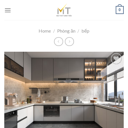
Skip
0
to
content
Home
/
Phòng ăn
/
bếp
Add to
wishlist