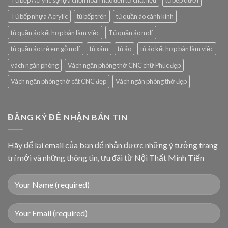
Tủ bếp Acrylic sự lựa chọn hoàn hảo đến từ chất liệu
tủ bếp dưới
Tủ bếp nhựa Acrylic
tủ bếp trên
tủ quần áo cánh kính
tủ quần áo kết hợp bàn làm việc
Tủ quần áo mdf
tủ quần áo trẻ em gỗ mdf
tủ xám
tủ áo
tủ áo kết hợp bàn làm việc
vách ngăn phòng
Vách ngăn phòng thờ CNC chữ Phúc đẹp
Vách ngăn phòng thờ cắt CNC đẹp
Vách ngăn phòng thờ đẹp
ĐĂNG KÝ ĐỂ NHẬN BẢN TIN
Hãy để lại email của bạn để nhận được những ý tưởng trang
trí mới và những thông tin, ưu đãi từ Nội Thất Minh Tiến