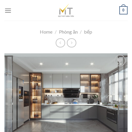
Skip
0
to
content
Home
/
Phòng ăn
/
bếp
Add to
wishlist