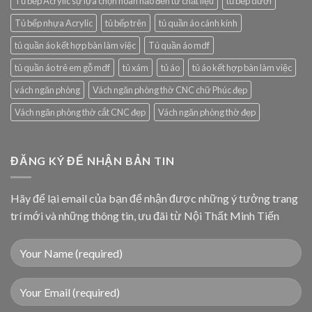
Tủ bếp Acrylic sự lựa chọn hoàn hảo đến từ chất liệu
tủ bếp dưới
Tủ bếp nhựa Acrylic
tủ bếp trên
tủ quần áo cánh kính
tủ quần áo kết hợp bàn làm việc
Tủ quần áo mdf
tủ quần áo trẻ em gỗ mdf
tủ xám
tủ áo
tủ áo kết hợp bàn làm việc
vách ngăn phòng
Vách ngăn phòng thờ CNC chữ Phúc đẹp
Vách ngăn phòng thờ cắt CNC đẹp
Vách ngăn phòng thờ đẹp
ĐĂNG KÝ ĐỂ NHẬN BẢN TIN
Hãy để lại email của bạn để nhận được những ý tưởng trang
trí mới và những thông tin, ưu đãi từ Nội Thất Minh Tiến