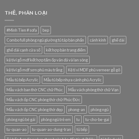
THẺ, PHÂN LOẠI
#Minh Tien # sofa
bep
Combo full phòng ngủ giường tủ táp bàn phấn
cánh kính
ghế dài
ghế dài cạnh cửa sổ
kết hợp bàn trang điểm
kệ tivi gỗ mdf kết hợp tấm ốp vân đá và lan sóng
kệ tivi gỗ mdf sơn phủ màu trắng
Kệ ti vi MDF phủ verneer gỗ gõ
Mẫu tủ bếp Acrylic
Mẫu tủ bếp nhựa cánh phủ Acrylic
Mẫu vách ban thờ CNC chữ Phúc
Mẫu vách phòng thờ chữ Vạn
Mẫu vách ốp CNC phòng thờ chữ Phúc Đức
Mẫu vách ốp CNC phòng thờ đẹp
phong-an
phòng ngủ
phòng ngủ bé gái
phòng ngủ trẻ em
tu
tu-cho-be-gai
tu-quan-ao
tu-quan-ao-dung-tran
tủ bếp